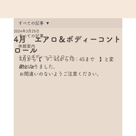
すべての記事
2024年3月25日
すべての記事
4月 エアロ＆ボディーコント
休館案内
ロール
エアロボディーコントロール
4月から
【　9：45から10：45まで　】
と変
更となりました。
お知らせ
お間違いのないようご注意ください。