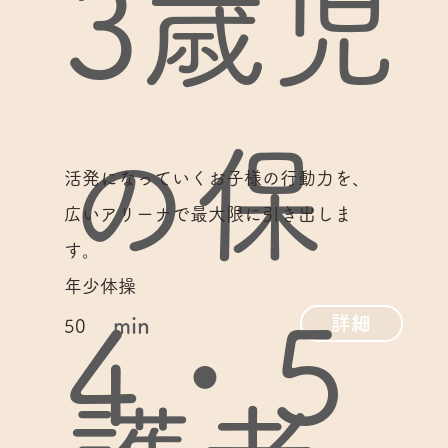
3歳児
の保
活発になっていくお子様の行動力を、
広いアリーナで最大限に引き出しま
す。
年少体操
4・5
詳細
min
50