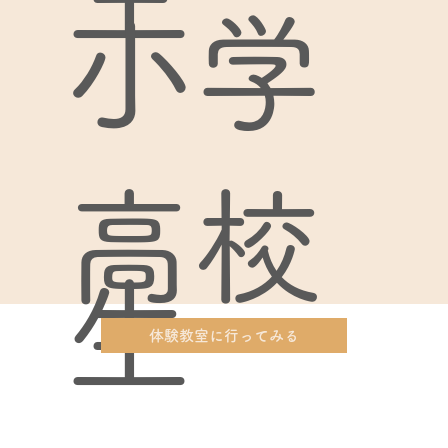
小学
高校
生～
体験教室に行ってみる