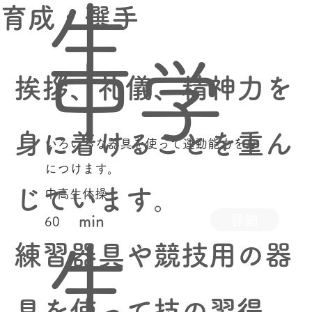
生
育成・選手
中学
​挨拶、礼儀、精神力を
身に着けることを重ん
いろいろな器具を使って運動能力を身
につけます。
じています。
中高生体操
詳細
min
60
生
練習器具や競技用の器
具を使って技の習得、