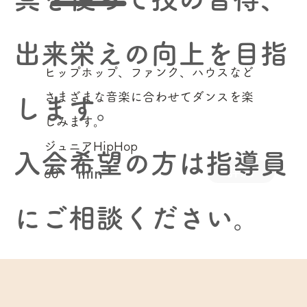
出来栄えの向上を目指
ヒップホップ、ファンク、ハウスなど
さまざまな音楽に合わせてダンスを楽
します。
しみます。
ジュニアHipHop
​入会希望の方は指導員
詳細
min
60
にご相談ください。