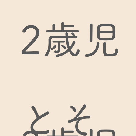
2歳児
とそ