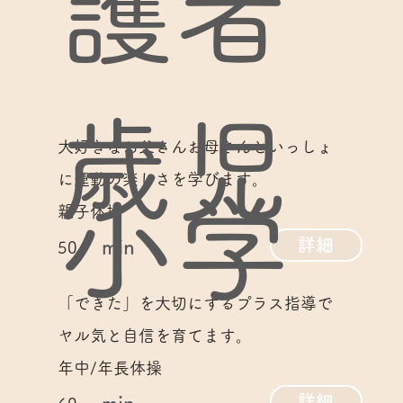
護者
歳児
大好きなお父さんお母さんといっしょ
に運動の楽しさを学びます。
小学
親子体操
詳細
min
50
「できた」を大切にするプラス指導で
ヤル気と自信を育てます。
年中/年長体操
詳細