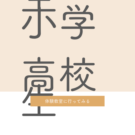
小学
高校
生～
体験教室に行ってみる