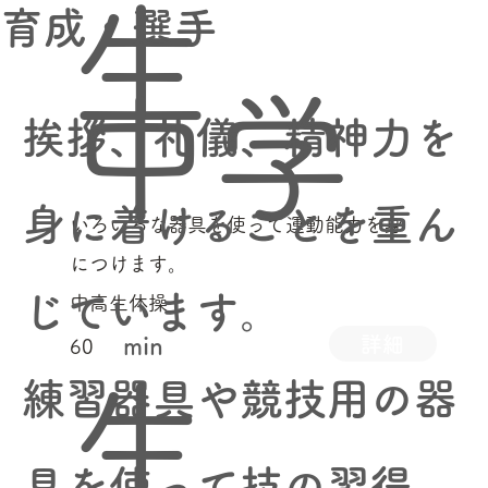
生
育成・選手
中学
​挨拶、礼儀、精神力を
身に着けることを重ん
いろいろな器具を使って運動能力を身
につけます。
じています。
中高生体操
詳細
min
60
生
練習器具や競技用の器
具を使って技の習得、