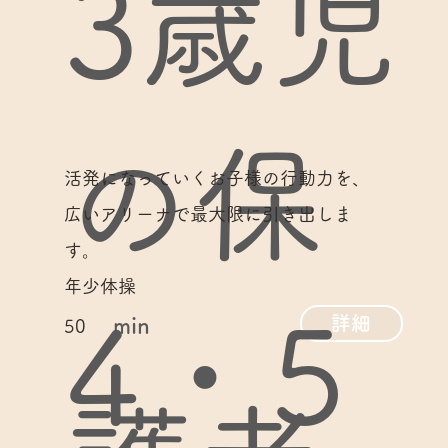
3歳児
の保
活発になっていくお子様の行動力を、
広いアリーナで最大限に引き出しま
す。
年少体操
4・5
詳細
min
50