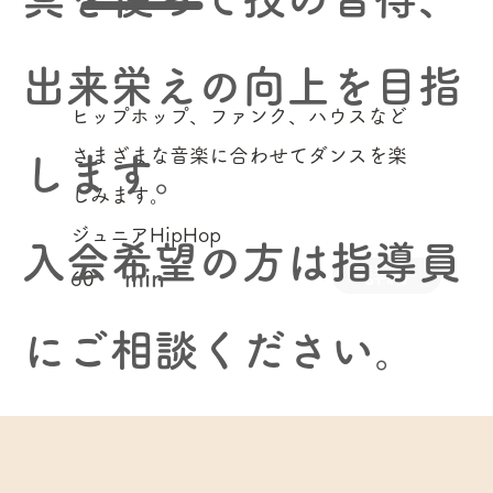
出来栄えの向上を目指
ヒップホップ、ファンク、ハウスなど
さまざまな音楽に合わせてダンスを楽
します。
しみます。
ジュニアHipHop
​入会希望の方は指導員
詳細
min
60
にご相談ください。