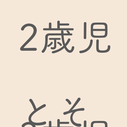
2歳児
とそ