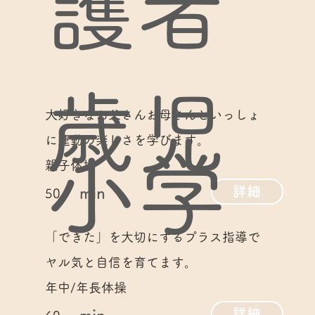
護者
歳児
大好きなお父さんお母さんといっしょ
に運動の楽しさを学びます。
小学
親子体操
詳細
min
50
「できた」を大切にするプラス指導で
ヤル気と自信を育てます。
年中/年長体操
詳細